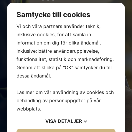
Samtycke till cookies
Till oss kan du vända dig när
Vi och våra partners använder teknik,
du planerar en nybyggnation,
inklusive cookies, för att samla in
tillbyggnation eller
information om dig för olika ändamål,
inklusive: bättre användarupplevelse,
ombyggnation av småhus,
funktionalitet, statistik och marknadsföring.
Genom att klicka på "OK" samtycker du till
industri- eller
dessa ändamål.
handelsbyggnad. Vi har den
Läs mer om vår användning av cookies och
den kompetens du söker
behandling av personuppgifter på vår
oavsett om du vill ha hjälp
webbplats.
VISA
DETALJER
med rena snickeriarbeten,