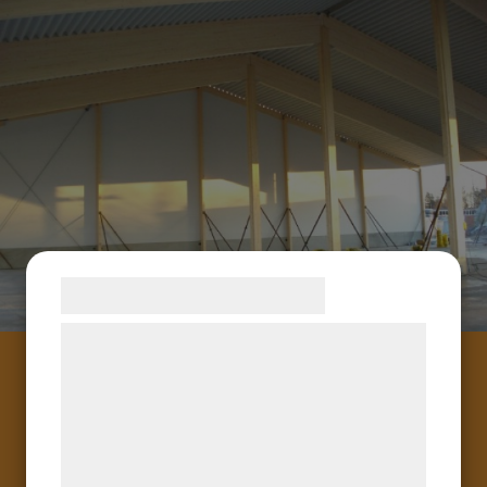
Samtykke til cookies
Vi og vores samarbejdspartnere bruger
teknologier, herunder cookies, til at
indsamle oplysninger om dig til forskellige
formål, herunder: Tilpasning af annoncering,
bedre brugeroplevelse, funktionalitet,
Om oss