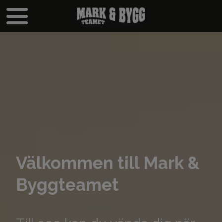
Välkommen till Mark &
Byggteamet